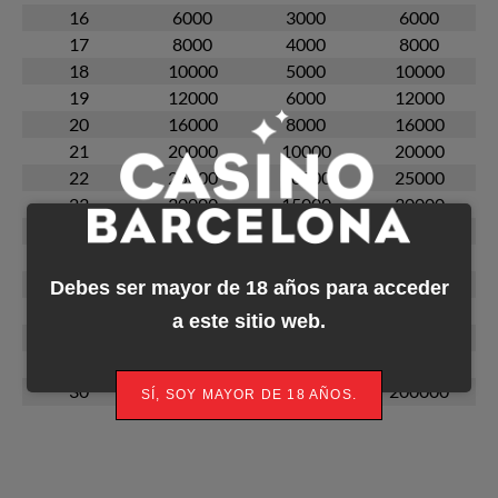
16
6000
3000
6000
17
8000
4000
8000
18
10000
5000
10000
19
12000
6000
12000
20
16000
8000
16000
21
20000
10000
20000
22
25000
10000
25000
23
30000
15000
30000
24
40000
20000
40000
25
60000
30000
60000
26
80000
40000
80000
Debes ser mayor de 18 años para acceder
27
100000
50000
100000
a este sitio web.
28
120000
60000
120000
29
150000
75000
150000
30
200000
100000
200000
SÍ, SOY MAYOR DE 18 AÑOS.