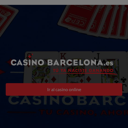
Ir al casino online