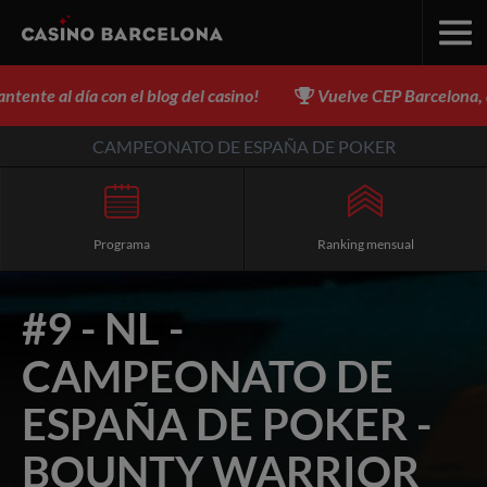
te al día con el blog del casino!
Vuelve CEP Barcelona, del 3 
CAMPEONATO DE ESPAÑA DE POKER
Programa
Ranking mensual
#9 - NL -
CAMPEONATO DE
ESPAÑA DE POKER -
BOUNTY WARRIOR