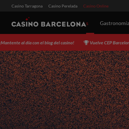
Casino Tarragona
Casino Perelada
Casino Online
Eventos
Gastronomí
ía con el blog del casino!
Vuelve CEP Barcelona, del 3 al 17 