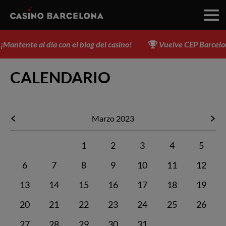
tente al día con el blog del casino!
Vuelve CEP Barcelona, de
CALENDARIO
Marzo 2023
1
2
3
4
5
6
7
8
9
10
11
12
13
14
15
16
17
18
19
20
21
22
23
24
25
26
27
28
29
30
31