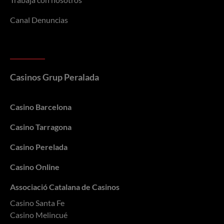
Canal Denuncias
Casinos Grup Peralada
Casino Barcelona
Casino Tarragona
Casino Perelada
Casino Online
Associació Catalana de Casinos
Casino Santa Fe
Casino Melincué