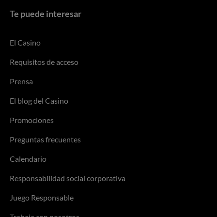
Te puede interesar
El Casino
Requisitos de acceso
Prensa
El blog del Casino
Promociones
Preguntas frecuentes
Calendario
Responsabilidad social corporativa
Juego Responsable
Trabaja con nosotros