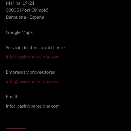
Marina, 19-21
08005 (Port Olímpic)
Barcelona - España
Google Maps
Servicio de atención al cliente
info@casinobarcelona.com
Empresas y proveedores
info@casinobarcelona.com
Email
info@casinobarcelona.com