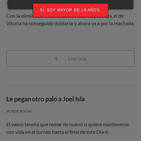
POKER ROOM
SÍ, SOY MAYOR DE 18 AÑOS.
Con la eliminación sobrevolando sobre su cabeza, el de
Vitoria ha conseguido doblarse y ahora va a por la machada.
Leer más
Le pegan otro palo a Joel Isla
POKER ROOM
El vasco tendrá que remar de nuevo si quiere mantenerse
con vida en el torneo hasta el final de este Día 4.