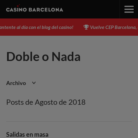
te al día con el blog del casino!
Vuelve CEP Barcelona, del 3
Doble o Nada
Archivo
Posts de Agosto de 2018
Salidas en masa