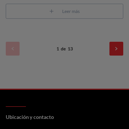
Leer más
1
de
13
Ubicación y contacto