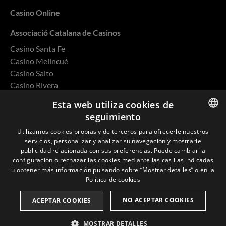
Casino Online
Associació Catalana de Casinos
Casino Santa Fe
Casino Melincué
Casino Salto
Casino Rivera
Casino Ovalle
Esta web utiliza cookies de
seguimiento
ENGLISH
Utilizamos cookies propias y de terceros para ofrecerle nuestros
servicios, personalizar y analizar su navegación y mostrarle
SPANISH
Política de privacidad
publicidad relacionada con sus preferencias. Puede cambiar la
configuración o rechazar las cookies mediante las casillas indicadas
CATALAN
Cookies
u obtener más información pulsando sobre “Mostrar detalles” o en la
Política de cookies
FRENCH
Política de Calidad y Medio Ambiente
NO ACEPTAR COOKIES
ACEPTAR COOKIES
MOSTRAR DETALLES
© 2026 Casino Barcelona