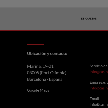
ETIQUETAS:
Ubicación y contacto
Marina, 19-21
Servicio de
info@casi
08005 (Port Olímpic)
Barcelona - España
Empresas 
info@casi
Google Maps
Email
info@casi