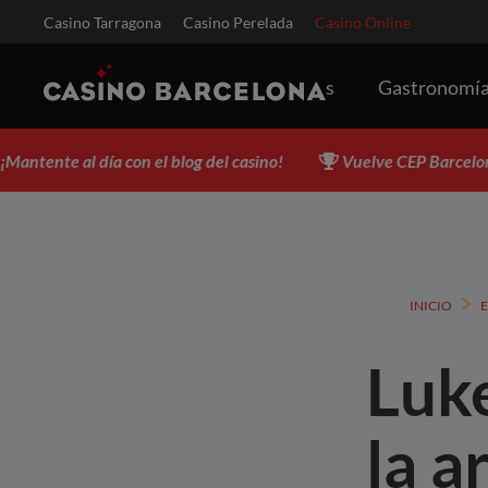
Casino Tarragona
Casino Perelada
Casino Online
Eventos
Gastronomí
al día con el blog del casino!
Vuelve CEP Barcelona, del 3 al
INICIO
E
Luke
la a