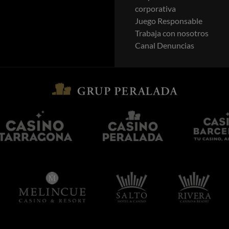
corporativa
Juego Responsable
Trabaja con nosotros
Canal Denuncias