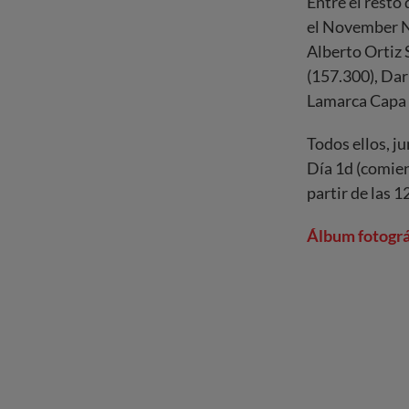
Entre el resto
el November N
Alberto Ortiz 
(157.300), Dar
Lamarca Capa 
Todos ellos, ju
Día 1d (comienz
partir de las 1
Álbum fotográ