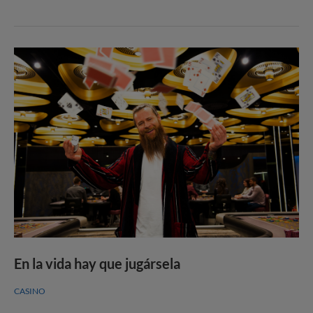
En la vida hay que jugársela
CASINO