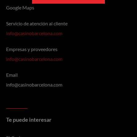
Google Maps
Servicio de atención al cliente
info@casinobarcelona.com
Empresas y proveedores
info@casinobarcelona.com
Email
info@casinobarcelona.com
Te puede interesar