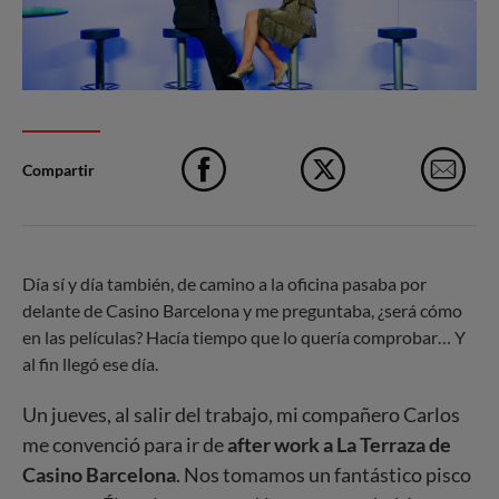
Compartir
Facebook
X
e-M
Día sí y día también, de camino a la oficina pasaba por
delante de Casino Barcelona y me preguntaba, ¿será cómo
en las películas? Hacía tiempo que lo quería comprobar… Y
al fin llegó ese día.
Un jueves, al salir del trabajo, mi compañero Carlos
me convenció para ir de
after work a La Terraza de
Casino Barcelona
. Nos tomamos un fantástico pisco