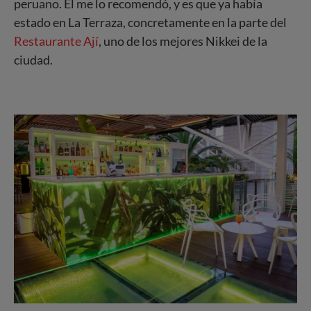
peruano. Él me lo recomendó, y es que ya había
estado en La Terraza, concretamente en la parte del
Restaurante Ají
, uno de los mejores Nikkei de la
ciudad.