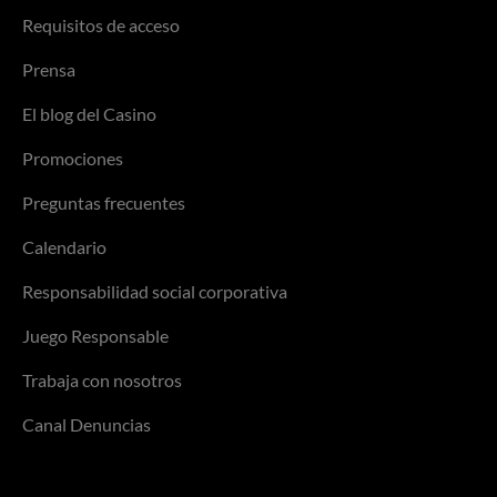
Requisitos de acceso
Prensa
El blog del Casino
Promociones
Preguntas frecuentes
Calendario
Responsabilidad social corporativa
Juego Responsable
Trabaja con nosotros
Canal Denuncias