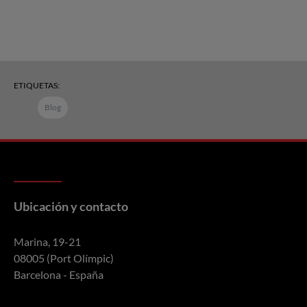
ETIQUETAS:
Blog
Ubicación y contacto
Marina, 19-21
08005 (Port Olímpic)
Barcelona - España