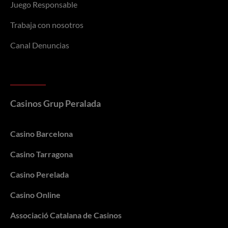
Juego Responsable
Trabaja con nosotros
Canal Denuncias
Casinos Grup Peralada
Casino Barcelona
Casino Tarragona
Casino Perelada
Casino Online
Associació Catalana de Casinos