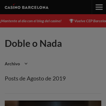
tente al día con el blog del casino!
Vuelve CEP Barcelona, de
Doble o Nada
Archivo
Posts de Agosto de 2019