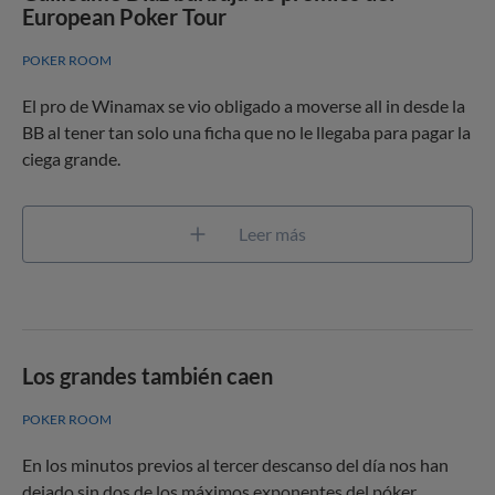
European Poker Tour
POKER ROOM
El pro de Winamax se vio obligado a moverse all in desde la
BB al tener tan solo una ficha que no le llegaba para pagar la
ciega grande.
Leer más
Los grandes también caen
POKER ROOM
En los minutos previos al tercer descanso del día nos han
dejado sin dos de los máximos exponentes del póker