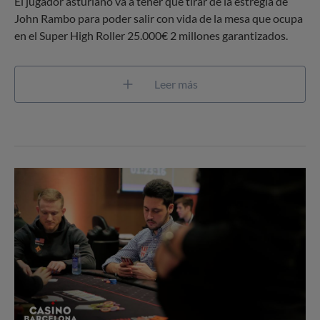
El jugador asturiano va a tener que tirar de la estregia de
John Rambo para poder salir con vida de la mesa que ocupa
en el Super High Roller 25.000€ 2 millones garantizados.
Leer más