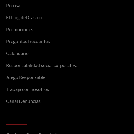
Prensa
El blog del Casino
Promociones
Preguntas frecuentes
Calendario
Responsabilidad social corporativa
Juego Responsable
Trabaja con nosotros
Canal Denuncias