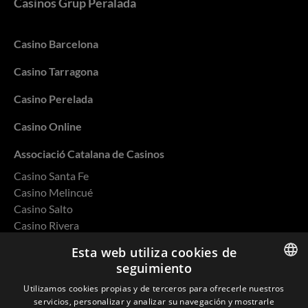
Casinos Grup Peralada
Casino Barcelona
Casino Tarragona
Casino Perelada
Casino Online
Associació Catalana de Casinos
Casino Santa Fe
Casino Melincué
Casino Salto
Casino Rivera
Casino Ovalle
Esta web utiliza cookies de
seguimiento
ENGLISH
Utilizamos cookies propias y de terceros para ofrecerle nuestros
servicios, personalizar y analizar su navegación y mostrarle