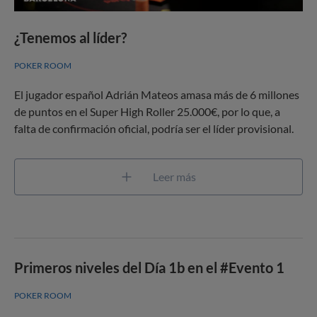
¿Tenemos al líder?
POKER ROOM
El jugador español Adrián Mateos amasa más de 6 millones
de puntos en el Super High Roller 25.000€, por lo que, a
falta de confirmación oficial, podría ser el líder provisional.
Leer más
Primeros niveles del Día 1b en el #Evento 1
POKER ROOM