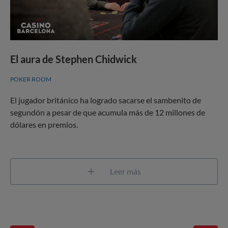
El aura de Stephen Chidwick
POKER ROOM
El jugador británico ha logrado sacarse el sambenito de
segundón a pesar de que acumula más de 12 millones de
dólares en premios.
Leer más