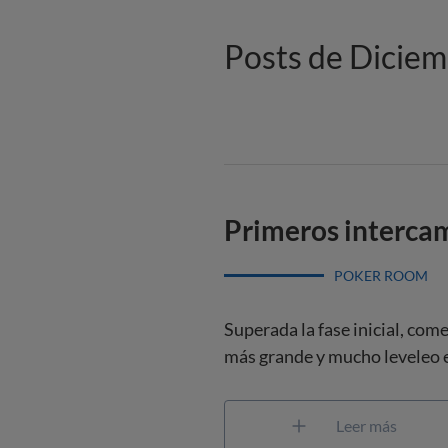
Posts de Dicie
Primeros intercam
POKER ROOM
Superada la fase inicial, co
más grande y mucho leveleo e
Leer más