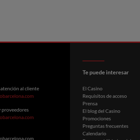
Te puede interesar
 atención al cliente
El Casino
nobarcelona.com
Requisitos de acceso
Prensa
y proveedores
El blog del Casino
nobarcelona.com
Promociones
Preguntas frecuentes
Calendario
nobarcelona.com