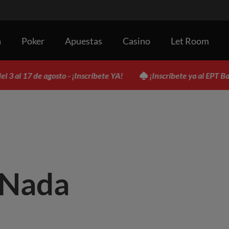
a
Poker
Apuestas
Casino
Let Room
de agosto - ¡Inscríbete YA!
¡Inscríbete ya al EPT Barcelona, 
 Nada