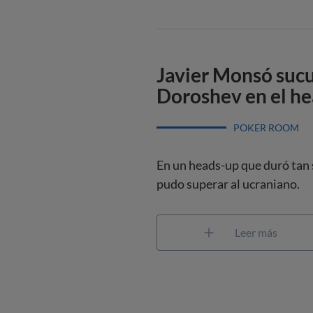
Javier Monsó suc
Doroshev en el h
POKER ROOM
En un heads-up que duró tan
pudo superar al ucraniano.
Leer más