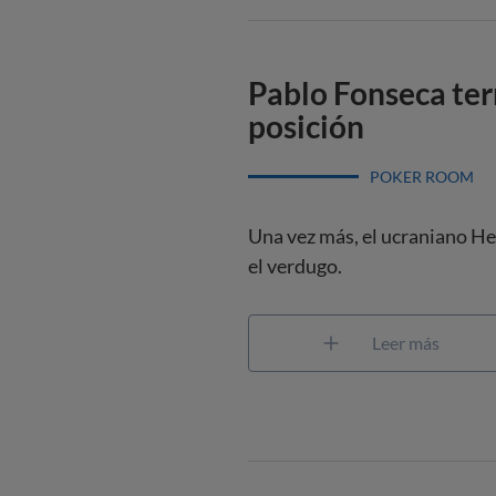
Pablo Fonseca term
posición
POKER ROOM
Una vez más, el ucraniano He
el verdugo.
Leer más