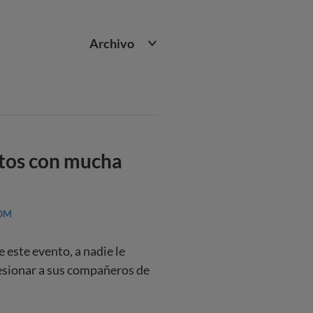
Archivo
tos con mucha
OM
e este evento, a nadie le
resionar a sus compañeros de