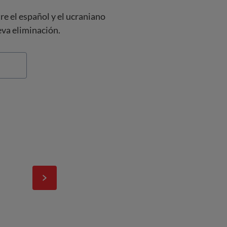
re el español y el ucraniano
va eliminación.