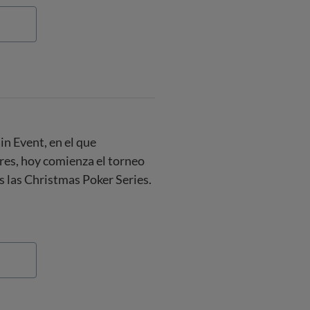
in Event, en el que
res, hoy comienza el torneo
s las Christmas Poker Series.