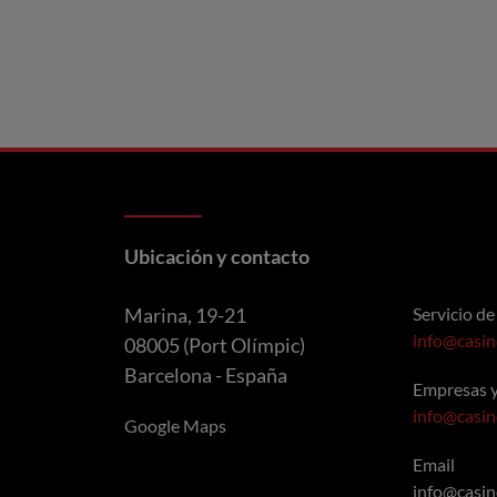
Ubicación y contacto
Marina, 19-21
Servicio de
info@casi
08005 (Port Olímpic)
Barcelona - España
Empresas 
info@casi
Google Maps
Email
info@casi