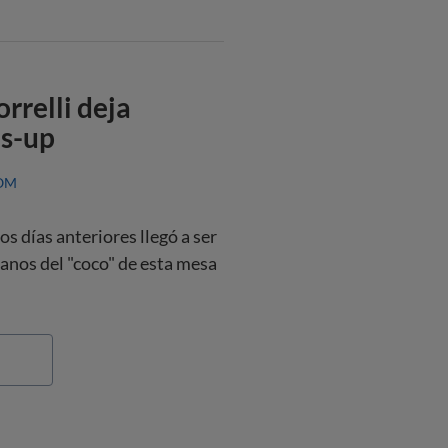
rrelli deja
ds-up
OM
los días anteriores llegó a ser
 manos del "coco" de esta mesa