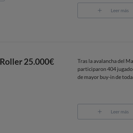
Leer más
Roller 25.000€
Tras la avalancha del Ma
participaron 404 jugado
de mayor buy-in de toda
Leer más