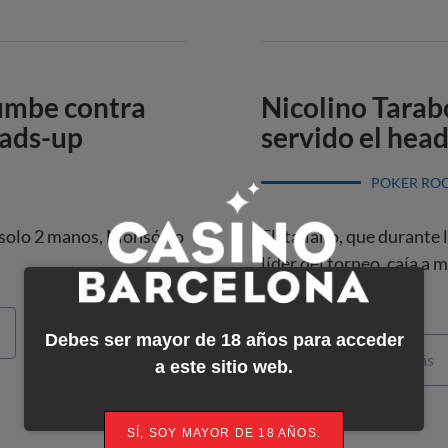
umbe contra
Nicolino Tarabo
eads-up
servido el hea
POKER RO
 solo 2 manos, Monsó no
El italiano, que durante 
líder del torneo, caía a
final.
Debes ser mayor de 18 años para acceder
Leer más
a este sitio web.
SÍ, SOY MAYOR DE 18 AÑOS.