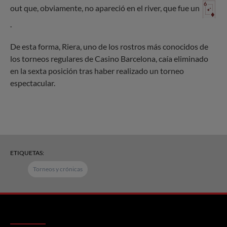
out que, obviamente, no apareció en el river, que fue un
.
De esta forma, Riera, uno de los rostros más conocidos de
los torneos regulares de Casino Barcelona, caía eliminado
en la sexta posición tras haber realizado un torneo
espectacular.
ETIQUETAS:
Torneos y crónicas