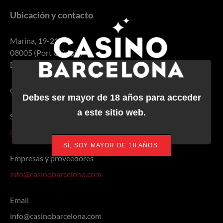
Ubicación y contacto
Marina, 19-21
08005 (Port Olímpic)
Barcelona - España
Google Maps
Debes ser mayor de 18 años para acceder
a este sitio web.
Servicio de atención al cliente
info@casinobarcelona.com
SÍ, SOY MAYOR DE 18 AÑOS.
Empresas y proveedores
info@casinobarcelona.com
Email
info@casinobarcelona.com