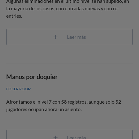
Algunas eliminaciones en el último nivel se han suplido, en
la mayoría de los casos, con entradas nuevas y con re-
entries.
Leer más
Manos por doquier
POKER ROOM
Afrontamos el nivel 7 con 58 registros, aunque solo 52
jugadores ocupan ahora un asiento.
Leer más