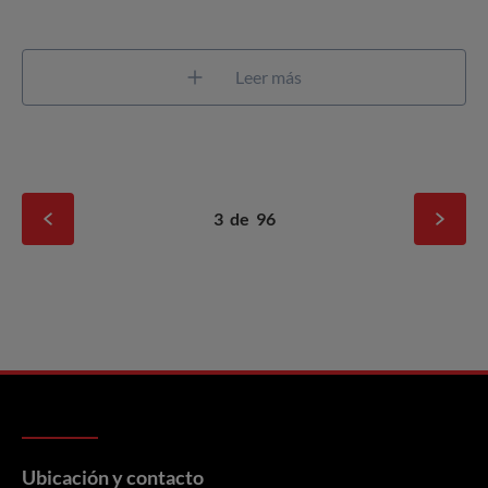
Leer más
3
de
96
Ubicación y contacto