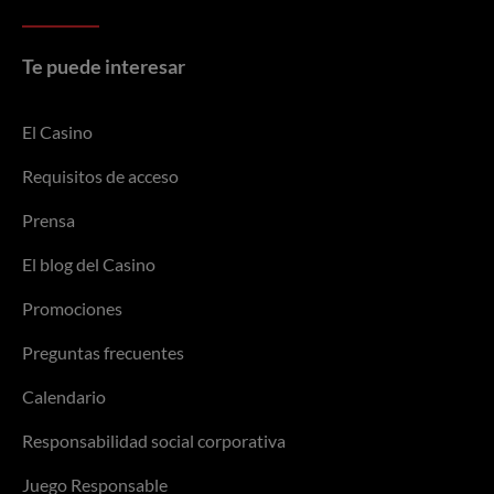
Te puede interesar
El Casino
Requisitos de acceso
Prensa
El blog del Casino
Promociones
Preguntas frecuentes
Calendario
Responsabilidad social corporativa
Juego Responsable