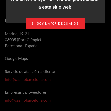
a este sitio web.
Ubicación y contacto
SÍ, SOY MAYOR DE 18 AÑOS.
Marina, 19-21
08005 (Port Olímpic)
Barcelona - España
Google Maps
Servicio de atención al cliente
info@casinobarcelona.com
Empresas y proveedores
info@casinobarcelona.com