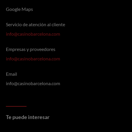
Google Maps
Servicio de atención al cliente
info@casinobarcelona.com
Empresas y proveedores
info@casinobarcelona.com
Email
info@casinobarcelona.com
Te puede interesar