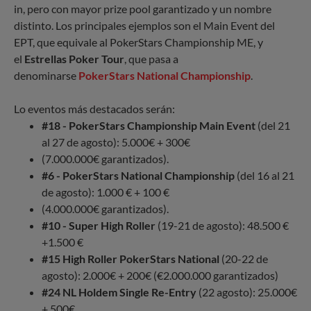
in, pero con mayor prize pool garantizado y un nombre
distinto. Los principales ejemplos son el Main Event del
EPT, que equivale al PokerStars Championship ME, y
el
Estrellas Poker Tour
, que pasa a
denominarse
PokerStars National Championship
.
Lo eventos más destacados serán:
#18 - PokerStars Championship Main Event
(del 21
al 27 de agosto): 5.000€ + 300€
(7.000.000€ garantizados).
#6 - PokerStars National Championship
(del 16 al 21
de agosto): 1.000 € + 100 €
(4.000.000€ garantizados).
#10 - Super High Roller
(19-21 de agosto): 48.500 €
+1.500 €
#15 High Roller PokerStars National
(20-22 de
agosto): 2.000€ + 200€ (€2.000.000 garantizados)
#24 NL Holdem Single Re-Entry
(22 agosto): 25.000€
+ 500€