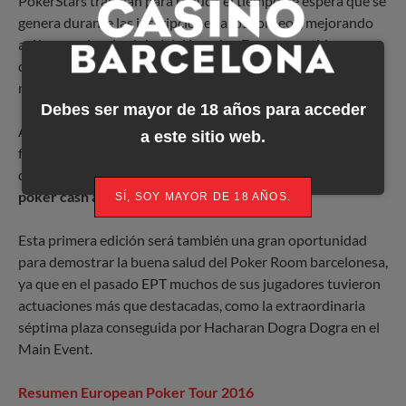
PokerStars trabajan para reducir el tiempo de espera que se
genera durante las inscripciones a los torneos, mejorando
así la experiencia global del jugador. En este sentido,
durante el pasado y último EPT Casino Barcelona registró
más de
90.000 visitas de 153 nacionalidades distintas
.
Debes ser mayor de 18 años para acceder
Además, la extensa programación de torneos del propio
a este sitio web.
festival se verá complementada por la gran y variada oferta
de juego que ofrece Casino Barcelona, con sus
mesas de
poker cash abiertas las 24 horas del día
.
SÍ, SOY MAYOR DE 18 AÑOS.
Esta primera edición será también una gran oportunidad
para demostrar la buena salud del Poker Room barcelonesa,
ya que en el pasado EPT muchos de sus jugadores tuvieron
actuaciones más que destacadas, como la extraordinaria
séptima plaza conseguida por Hacharan Dogra Dogra en el
Main Event.
Resumen European Poker Tour 2016