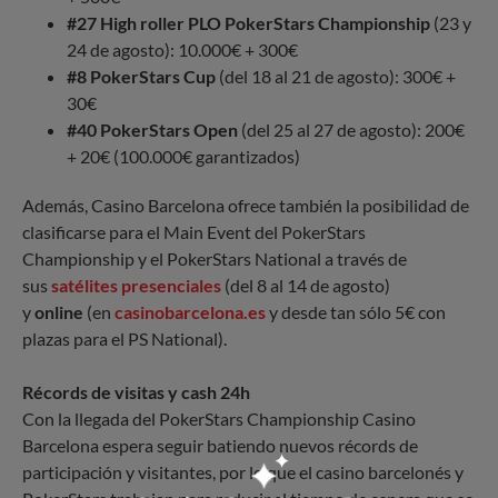
#27 High roller PLO PokerStars Championship
(23 y
24 de agosto): 10.000€ + 300€
#8 PokerStars Cup
(del 18 al 21 de agosto): 300€ +
30€
#40 PokerStars Open
(del 25 al 27 de agosto): 200€
+ 20€ (100.000€ garantizados)
Además, Casino Barcelona ofrece también la posibilidad de
clasificarse para el Main Event del PokerStars
Championship y el PokerStars National a través de
sus
satélites presenciales
(del 8 al 14 de agosto)
y
online
(en
casinobarcelona.es
y desde tan sólo 5€ con
plazas para el PS National).
Récords de visitas y cash 24h
Con la llegada del PokerStars Championship Casino
Barcelona espera seguir batiendo nuevos récords de
participación y visitantes, por lo que el casino barcelonés y