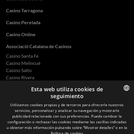
Casino Tarragona
Casino Perelada
Casino Online
Associació Catalana de Casinos
Casino Santa Fe
Casino Melincué
Casino Salto
Casino Rivera
Casino Ovalle
Esta web utiliza cookies de
seguimiento
ENGLISH
Utilizamos cookies propias y de terceros para ofrecerle nuestros
servicios, personalizar y analizar su navegación y mostrarle
SPANISH
Política de privacidad
publicidad relacionada con sus preferencias. Puede cambiar la
configuración o rechazar las cookies mediante las casillas indicadas
CATALAN
Cookies
u obtener más información pulsando sobre “Mostrar detalles” o en la
Política de cookies
FRENCH