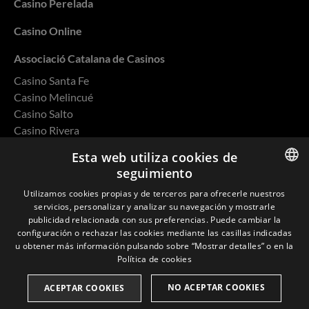
Casino Perelada
Casino Online
Associació Catalana de Casinos
Casino Santa Fe
Casino Melincué
Casino Salto
Casino Rivera
Casino Ovalle
Esta web utiliza cookies de
seguimiento
ENGLISH
Utilizamos cookies propias y de terceros para ofrecerle nuestros
servicios, personalizar y analizar su navegación y mostrarle
SPANISH
Política de privacidad
publicidad relacionada con sus preferencias. Puede cambiar la
configuración o rechazar las cookies mediante las casillas indicadas
CATALAN
Cookies
u obtener más información pulsando sobre “Mostrar detalles” o en la
Política de cookies
FRENCH
Política de Calidad y Medio Ambiente
NO ACEPTAR COOKIES
ACEPTAR COOKIES