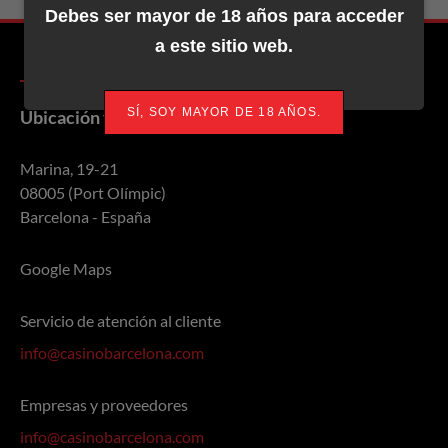
Debes ser mayor de 18 años para acceder
Daniel Dvoress
104,000
a este sitio web.
Kristen Bicknell
100,000
Kenny Hallaert
93,000
SÍ, SOY MAYOR DE 18 AÑOS.
Ubicación y contacto
James Romero
92,500
Orpen Kisacikoglu
90,500
Marina, 19-21
08005 (Port Olímpic)
Cary Katz
88,500
Barcelona - España
Ramin Hajiyev
84,500
Anthony Zinno
81,500
Google Maps
Ivan Deyra
78,500
Servicio de atención al cliente
Shakhabiddin Muradov
75,000
info@casinobarcelona.com
Aaron Been
74,500
Stephen Chidwick
73,500
Empresas y proveedores
info@casinobarcelona.com
Frederik Jensen
72,000