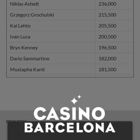
Niklas Astedt
236,000
Grzegorz Grochulski
215,500
Kai Lehto
205,500
Ivan Luca
200,500
Bryn Kenney
196,500
Dario Sammartino
182,000
Mustapha Kanit
181,500
Bahram Chobineh
170,500
Adrian Mateos
142,000
Denys Shafikov
142,000
Thomas Muehloecker
132,000
ETIQUETAS:
Luc Greenwood
109,500
EPT Barcelona
Christopher Soyza
105,500