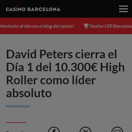
tente al día con el blog del casino!
Vuelve CEP Barcelona, de
David Peters cierra el
Día 1 del 10.300€ High
Roller como líder
absoluto
POKER ROOM