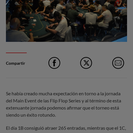
Compartir
Facebook
X
e-M
Se había creado mucha expectación en torno a la jornada
del Main Event de las Flip Flop Series y al término de esta
extenuante jornada podemos afirmar que el torneo está
siendo un éxito rotundo.
El día 1B consiguió atraer 265 entradas, mientras que el 1C,