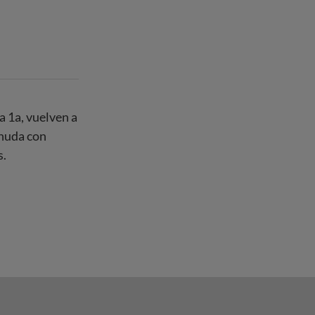
a 1a, vuelven a
anuda con
s.