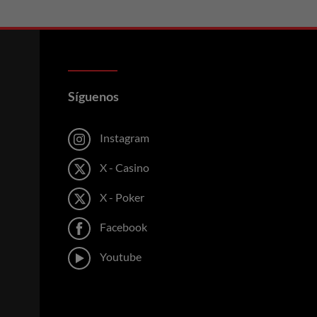
Síguenos
Instagram
X - Casino
X - Poker
Facebook
Youtube