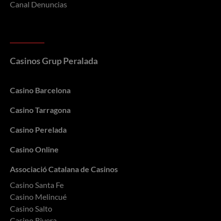
Canal Denuncias
Casinos Grup Peralada
Casino Barcelona
Casino Tarragona
Casino Perelada
Casino Online
Associació Catalana de Casinos
Casino Santa Fe
Casino Melincué
Casino Salto
Casino Rivera