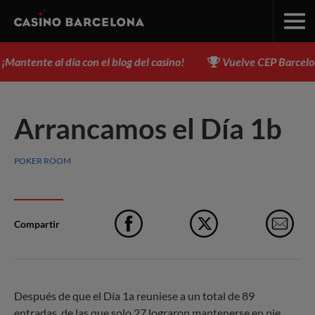
antente al día con el blog del casino!
Vuelve CEP Barcelona, d
Arrancamos el Día 1b
POKER ROOM
Compartir
Facebook
X
e-M
Después de que el Día 1a reuniese a un total de 89
entradas, de las que solo 27 lograron mantenerse en pie,