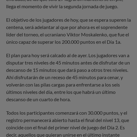
llega el momento de vivir la segunda jornada de juego.
El objetivo de los jugadores de hoy, que se espera superen la
centena, será adelantar al que por ahora es el soprendente
líder del torneo, el ucraniano Viktor Moskalenko, que fue el
único capaz de superar los 200.000 puntos en el Día 1a.
El plan para hoy será calcado al de ayer. Los jugadores van a
disputar tres niveles de 45 minutos antes de disfrutar de un
descanso de 15 minutos que dará paso a otros tres niveles.
Ahí disfrutarán de un receso de 45 minutos para cenar, y
volverán con las pilas cargas para enfrentarse a los seis
últimos niveles del día, entre los que habrá un último
descanso de un cuarto de hora.
Todos los participantes comenzará con 30.000 puntos, y el
registro permanecerá abierto hasta el final del nivel 13, que
coincide con el final del primer nivel de juego del Día 2. Es
decir, aquellos que quieran unirse en el último instante