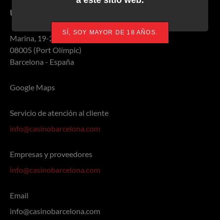
a este sitio web.
Ubicación y contacto
SÍ, SOY MAYOR DE 18 AÑOS.
Marina, 19-21
08005 (Port Olímpic)
Barcelona - España
Google Maps
Servicio de atención al cliente
info@casinobarcelona.com
Empresas y proveedores
info@casinobarcelona.com
Email
info@casinobarcelona.com