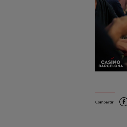
Compartir