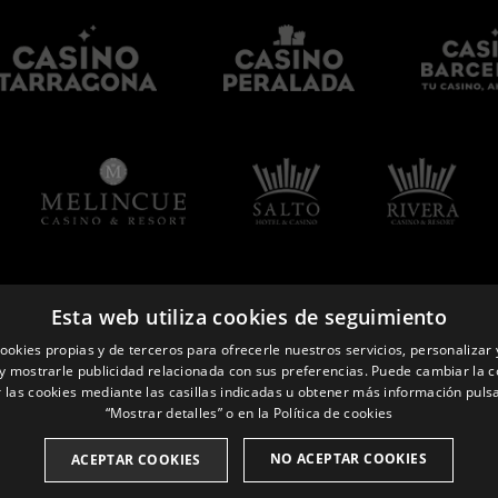
Esta web utiliza cookies de seguimiento
ookies propias y de terceros para ofrecerle nuestros servicios, personalizar 
y mostrarle publicidad relacionada con sus preferencias. Puede cambiar la c
 las cookies mediante las casillas indicadas u obtener más información pul
“Mostrar detalles” o en la
Política de cookies
NO ACEPTAR COOKIES
ACEPTAR COOKIES