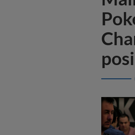
Pok
Cha
posi