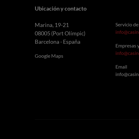
Ubicación y contacto
Marina, 19-21
Servicio de
info@casi
08005 (Port Olímpic)
Barcelona - España
Empresas 
info@casi
Google Maps
Email
info@casi