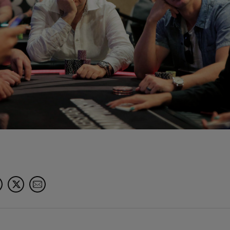
Facebook
X
e-Mail