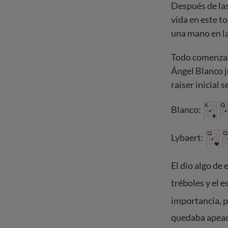
Después de las
vida en este to
una mano en la
Todo comenzaba
Ángel Blanco ju
raiser inicial
Blanco:
Lybaert:
El dio algo de
tréboles y el 
importancia, p
quedaba apeado