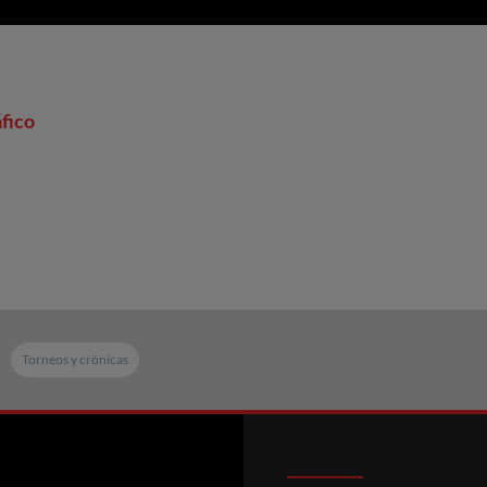
fico
Torneos y crónicas