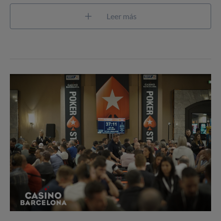
Leer más