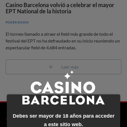
Casino Barcelona volvió a celebrar el mayor
EPT National de la historia
POKER ROOM
El torneo llamado a atraer el field más grande de todo el
festival del EPT no ha defraudado en su inicio reuniendo un
espectacular field de 4.684 entradas.
Leer más
Debes ser mayor de 18 años para acceder
a este sitio web.