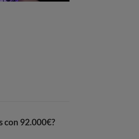
as con 92.000€?