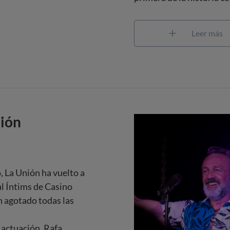
Leer más
nión
 La Unión ha vuelto a
al Íntims de Casino
n agotado todas las
 actuación, Rafa