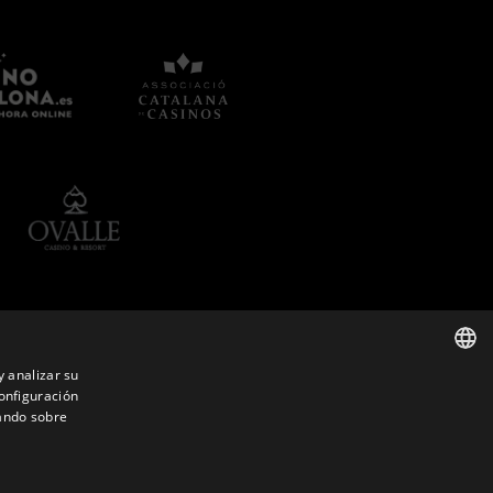
y analizar su
onfiguración
ENGLISH
sando sobre
SPANISH
CATALAN