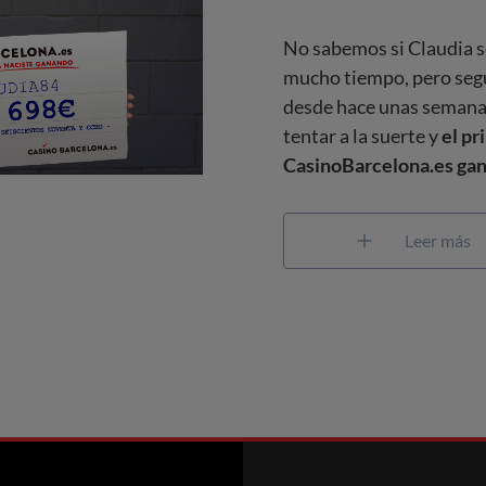
No sabemos si Claudia s
mucho tiempo, pero segu
desde hace unas semanas
tentar a la suerte y
el pr
CasinoBarcelona.es gan
Leer más