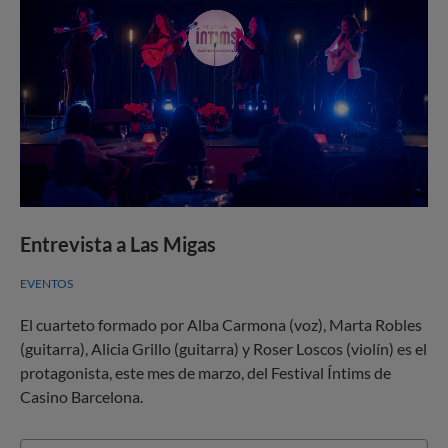
Entrevista a Las Migas
EVENTOS
El cuarteto formado por Alba Carmona (voz), Marta Robles
(guitarra), Alicia Grillo (guitarra) y Roser Loscos (violín) es el
protagonista, este mes de marzo, del Festival Íntims de
Casino Barcelona.