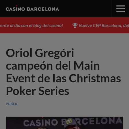
 al día con el blog del casino!
Vuelve CEP Barcelona, del 3 a
Oriol Gregóri
campeón del Main
Event de las Christmas
Poker Series
POKER