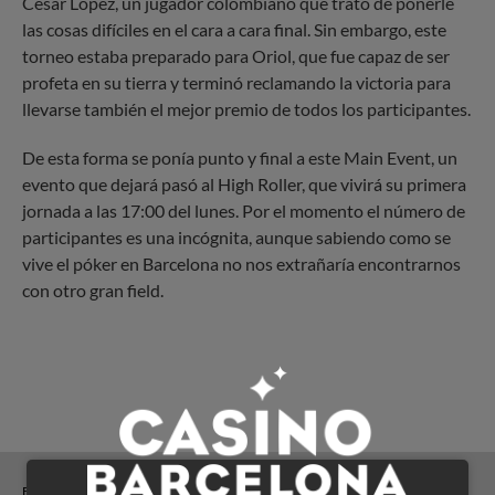
César López, un jugador colombiano que trató de ponerle
las cosas difíciles en el cara a cara final. Sin embargo, este
torneo estaba preparado para Oriol, que fue capaz de ser
profeta en su tierra y terminó reclamando la victoria para
llevarse también el mejor premio de todos los participantes.
De esta forma se ponía punto y final a este Main Event, un
evento que dejará pasó al High Roller, que vivirá su primera
jornada a las 17:00 del lunes. Por el momento el número de
participantes es una incógnita, aunque sabiendo como se
vive el póker en Barcelona no nos extrañaría encontrarnos
con otro gran field.
ETIQUETAS: