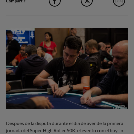
Compartir
Facebook
X
e-M
Después de la disputa durante el día de ayer de la primera
jornada del Super High Roller 50K, el evento con el buy-in