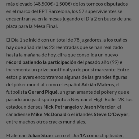
más elevado (48.500€+1.500€) de los torneos disputados
en el marco del EPT Barcelona, los 57 supervivientes se
encuentran ya en la mesas jugando el Día 2 en busca de una
plaza para la Mesa Final.
El Día 1 se inició con un total de 78 jugadores, a los cuáles
hay que añadirle las 23 reentradas que se han realizado
hasta la mañana de hoy, cifra que consolida un nuevo
récord batiendo la participación
del pasado año (99) e
incrementa un prize pool final ya de por sí mareante. Entre
estos players encontramos algunas de las grandes figuras
del póker mundial, como el español
Adrián Mateos
, el
futbolista
Gerard Piqué
, un gran amante del poker y que el
pasado año ya disputó junto a Neymar el High Roller 2K, los
estadounidenses
Nick Petrangelo y Jason Mercier
, el
canadiense
Mike McDonald
o el irlandés
Steve O'Dwyer
,
entre muchos otros cracks mundiales.
El alemán
Julian Stuer
cerró el Día 1A como chip leader,