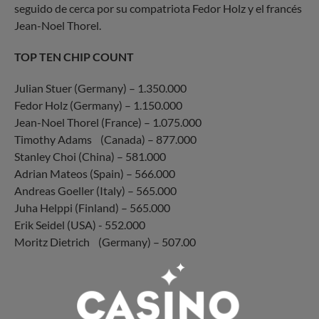
seguido de cerca por su compatriota Fedor Holz y el francés
Jean-Noel Thorel.
TOP TEN CHIP COUNT
Julian Stuer (Germany) – 1.350.000
Fedor Holz (Germany) – 1.150.000
Jean-Noel Thorel (France) – 1.075.000
Timothy Adams (Canada) – 877.000
Stanley Choi (China) – 581.000
Adrian Mateos (Spain) – 566.000
Andreas Goeller (Italy) – 565.000
Juha Helppi (Finland) – 565.000
Erik Seidel (USA) - 552.000
Moritz Dietrich (Germany) – 507.00