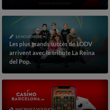
14 NOVEMBRE
Les plus grands succès de LODV
arrivent avec le tribute La Reina
del Pop.
INSCRIVEZ-VOUS ICI