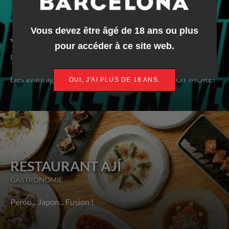
Vous devez être âgé de 18 ans ou plus
YESFUN®
pour accéder à ce site web.
PROGRAMME DE FIDÉLITÉ
Des avantages incroyables vous attendent. ENJOY MORE!
OUI, J'AI PLUS DE 18 ANS.
RESTAURANT AJÍ
GASTRONOMIE
Pérou... Japon... Fusion !