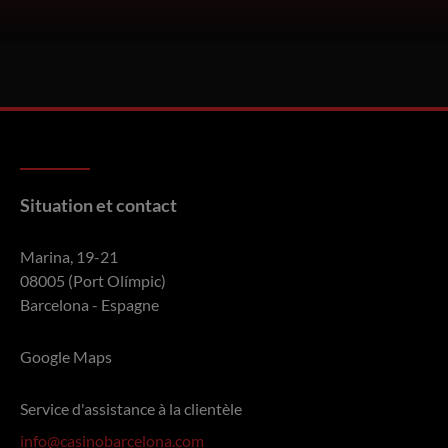
Situation et contact
Marina, 19-21
08005 (Port Olímpic)
Barcelona - Espagne
Google Maps
Service d'assistance à la clientèle
info@casinobarcelona.com