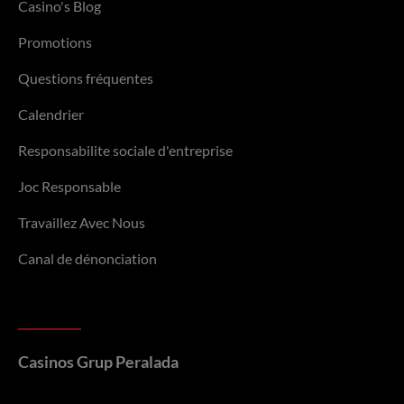
Casino's Blog
Promotions
Questions fréquentes
Calendrier
Responsabilite sociale d'entreprise
Joc Responsable
Travaillez Avec Nous
Canal de dénonciation
Casinos Grup Peralada