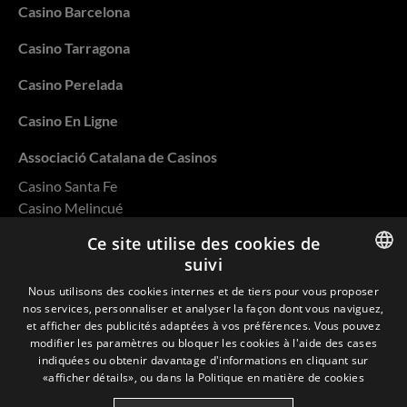
Casino Barcelona
Casino Tarragona
Casino Perelada
Casino En Ligne
Associació Catalana de Casinos
Casino Santa Fe
Casino Melincué
Casino Salto
Ce site utilise des cookies de
Casino Rivera
suivi
Casino Ovalle
ENGLISH
Nous utilisons des cookies internes et de tiers pour vous proposer
nos services, personnaliser et analyser la façon dont vous naviguez,
SPANISH
et afficher des publicités adaptées à vos préférences. Vous pouvez
modifier les paramètres ou bloquer les cookies à l'aide des cases
CATALAN
indiquées ou obtenir davantage d'informations en cliquant sur
Politique de confidentialité
«afficher détails», ou dans la
Politique en matière de cookies
FRENCH
Cookies