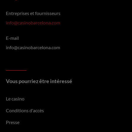
Entreprises et fournisseurs
info@casinobarcelona.com
E-mail
info@casinobarcelona.com
Vous pourriez être intéressé
Le casino
Conditions d'accès
Presse