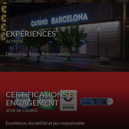
EXPÉRIENCES
ACTIVITÉ
Découvrez. Vivez. Recommencez.
CERTIFICATIONS ET
ENGAGEMENT
JEUX DE CASINO
Excellence, durabilité et jeu responsable