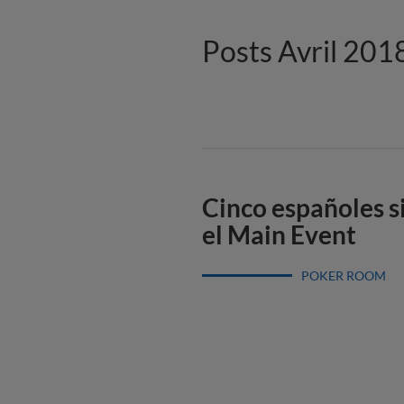
Posts Avril 201
Cinco españoles s
el Main Event
POKER ROOM