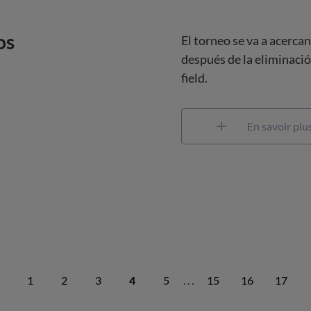
os
El torneo se va a acerca
después de la eliminaci
field.
En savoir plu
1
2
3
4
5
...
15
16
17