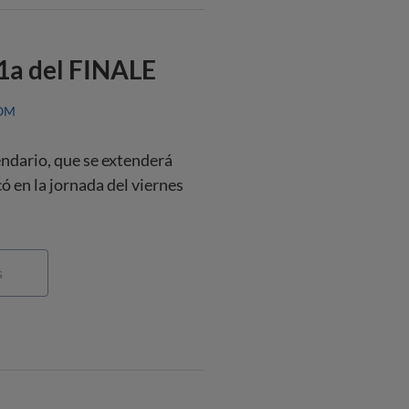
 1a del FINALE
OM
endario, que se extenderá
ó en la jornada del viernes
s