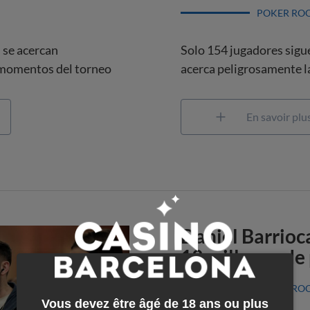
POKER RO
 se acercan
Solo 154 jugadores sigue
 momentos del torneo
acerca peligrosamente l
En savoir plu
Daniel Barrioc
13 millones de
POKER RO
Vous devez être âgé de 18 ans ou plus