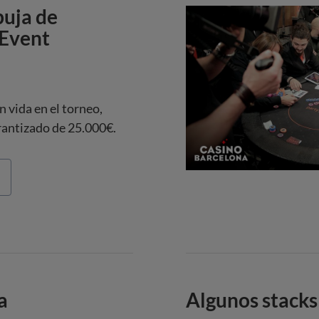
buja de
 Event
 vida en el torneo,
rantizado de 25.000€.
a
Algunos stacks