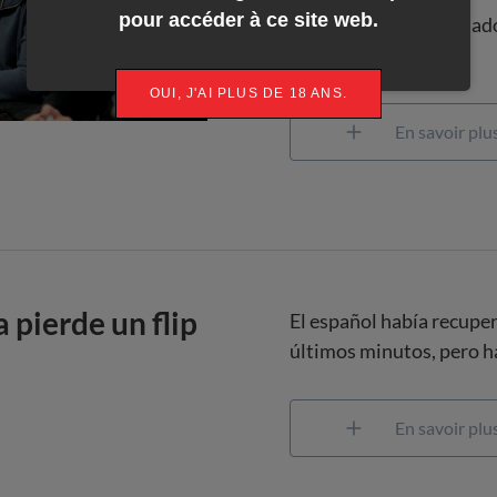
pour accéder à ce site web.
El español ha continuado
2.
OUI, J'AI PLUS DE 18 ANS.
En savoir plu
 pierde un flip
El español había recupe
últimos minutos, pero ha
En savoir plu