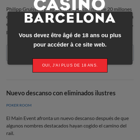
Philipp Gruissem pasó el corte ayer con más de 20 millones
de puntos, lo que le permitía soñar con un gran resultado en
este Main Event del partypoker MILLIONS Barcelona 2018,
pero no ha podido ser.
Vous devez être âgé de 18 ans ou plus
pour accéder à ce site web.
En savoir plus
OUI, J'AI PLUS DE 18 ANS.
Nuevo descanso con eliminados ilustres
POKER ROOM
El Main Event afronta un nuevo descanso después de que
algunos nombres destacados hayan cogido el camino del
rail.