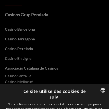
Casinos Grup Peralada
Casino Barcelona
Casino Tarragona
Casino Perelada
Casino En Ligne
Associació Catalana de Casinos
Casino Santa Fe
Casino Melincué
Casino Salto
Ce site utilise des cookies de
Casino Rivera
suivi
Casino Ovalle
ENGLISH
Nous utilisons des cookies internes et de tiers pour vous proposer
nos services, personnaliser et analyser la façon dont vous naviguez,