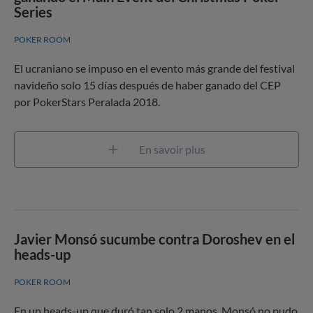
Series
POKER ROOM
El ucraniano se impuso en el evento más grande del festival
navideño solo 15 días después de haber ganado del CEP
por PokerStars Peralada 2018.
En savoir plus
Javier Monsó sucumbe contra Doroshev en el
heads-up
POKER ROOM
En un heads-up que duró tan solo 2 manos, Monsó no pudo