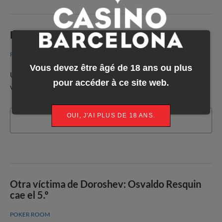
Pablo Fonseca termina en la 4.ª posición
POKER ROOM
Vous devez être âgé de 18 ans ou plus
Una vez más, el ucraniano Heorhii Doroshev ha sido el
pour accéder à ce site web.
verdugo.
OUI, J'AI PLUS DE 18 ANS.
En savoir plus
Otra víctima de Doroshev: Osvaldo Resquin
cae el 5.º
POKER ROOM