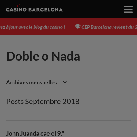
jour avec le blog du casino !
CEP Barcelona revient du 3 au
Doble o Nada
Archives mensuelles
Posts Septembre 2018
John Juanda cae el 9.º