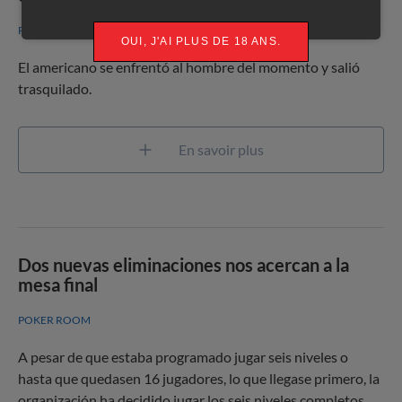
POKER ROOM
OUI, J'AI PLUS DE 18 ANS.
El americano se enfrentó al hombre del momento y salió
trasquilado.
En savoir plus
Dos nuevas eliminaciones nos acercan a la
mesa final
POKER ROOM
A pesar de que estaba programado jugar seis niveles o
hasta que quedasen 16 jugadores, lo que llegase primero, la
organización ha decidido jugar los seis niveles completos.