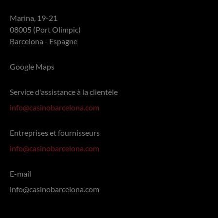
Marina, 19-21
08005 (Port Olímpic)
Barcelona - Espagne
Google Maps
Service d'assistance à la clientèle
info@casinobarcelona.com
Entreprises et fournisseurs
info@casinobarcelona.com
E-mail
info@casinobarcelona.com