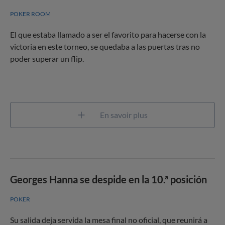
POKER ROOM
El que estaba llamado a ser el favorito para hacerse con la
victoria en este torneo, se quedaba a las puertas tras no
poder superar un flip.
En savoir plus
Georges Hanna se despide en la 10.ª posición
POKER
Su salida deja servida la mesa final no oficial, que reunirá a