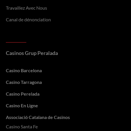
Travaillez Avec Nous
Canal de dénonciation
Casinos Grup Peralada
Casino Barcelona
Casino Tarragona
Casino Perelada
Casino En Ligne
Associació Catalana de Casinos
Casino Santa Fe