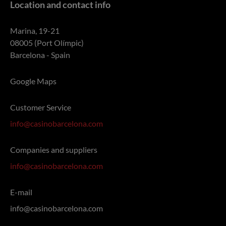
Location and contact info
Marina, 19-21
08005 (Port Olímpic)
Barcelona - Spain
Google Maps
Customer Service
info@casinobarcelona.com
Companies and suppliers
info@casinobarcelona.com
E-mail
info@casinobarcelona.com