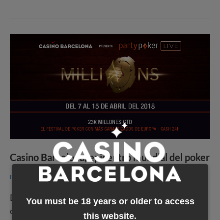
Casino Barcelona, epicentro mundial del poker
POKER
Del 7 al 15 de abril desembarca la gran final del
You must be 18 years or older to access
circuito Party Poker Millions
this website.