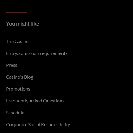
You might like
The Casino
Entry/admission requirements
Press
Casino's Blog
Promotions
Frequently Asked Questions
Schedule
Corporate Social Responsibility