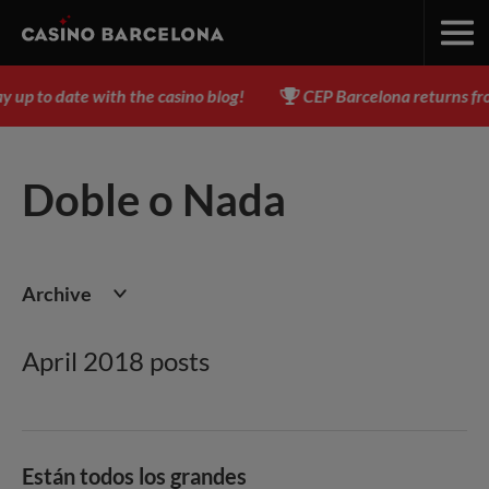
p to date with the casino blog!
CEP Barcelona returns from 
Doble o Nada
Archive
April 2018 posts
Están todos los grandes