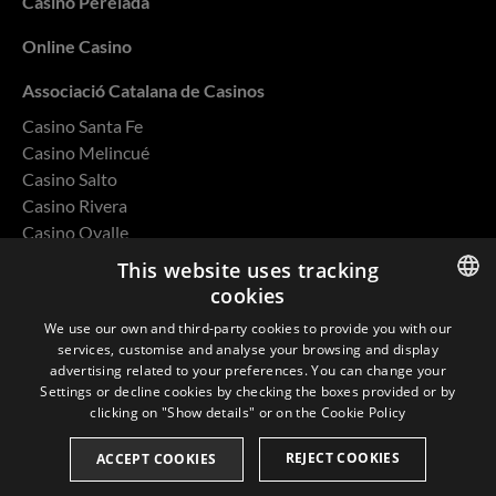
Casino Perelada
Online Casino
Associació Catalana de Casinos
Casino Santa Fe
Casino Melincué
Casino Salto
Casino Rivera
Casino Ovalle
This website uses tracking
cookies
ENGLISH
We use our own and third-party cookies to provide you with our
Privacy Policy
services, customise and analyse your browsing and display
SPANISH
advertising related to your preferences. You can change your
Cookies
Settings or decline cookies by checking the boxes provided or by
CATALAN
clicking on "Show details" or on the
Cookie Policy
Environmental and Quality Policy
FRENCH
REJECT COOKIES
ACCEPT COOKIES