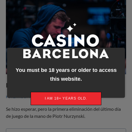
You must be 18 years or older to access
this website.
Piotr Nurzynski eliminado 6.º
POKER ROOM
I AM 18+ YEARS OLD.
Se hizo esperar, pero la primera eliminación del último día
de juego de la mano de Piotr Nurzynski.