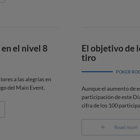
en el nivel 8
El objetivo de 
tiro
POKER RO
ores a las alegrías en
ego del Main Event.
Aunque el aumento de en
participación de este Dí
cifra de los 100 particip
Read more