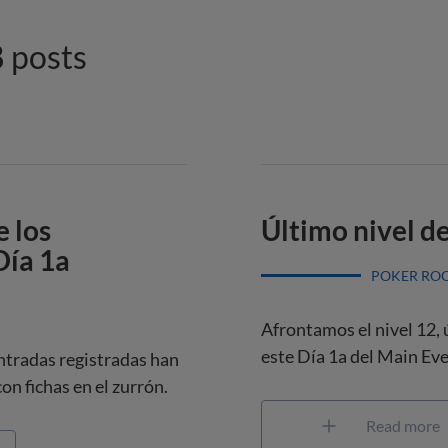
 posts
e los
Último nivel d
Día 1a
POKER RO
Afrontamos el nivel 12, 
este Día 1a del Main Eve
entradas registradas han
con fichas en el zurrón.
Read more