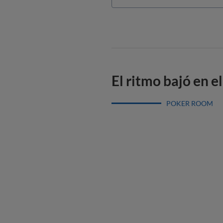
El ritmo bajó en el
POKER ROOM