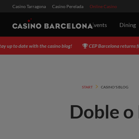
Casino Tarragona
Casino Perelada
Online Casino
Events
Dining
o date with the casino blog!
CEP Barcelona returns from Aug
START
CASINO'S BLOG
Doble o