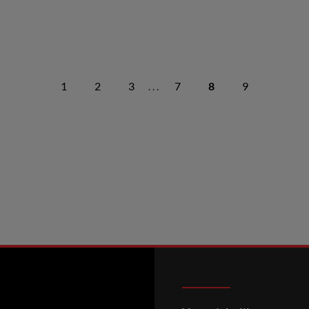
1
2
3
...
7
8
9