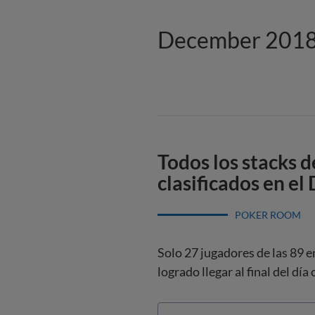
December 2018
Todos los stacks d
clasificados en el 
POKER ROOM
Solo 27 jugadores de las 89 
logrado llegar al final del día 