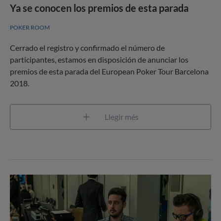
Ya se conocen los premios de esta parada
POKER ROOM
Cerrado el registro y confirmado el número de
participantes, estamos en disposición de anunciar los
premios de esta parada del European Poker Tour Barcelona
2018.
Llegir més