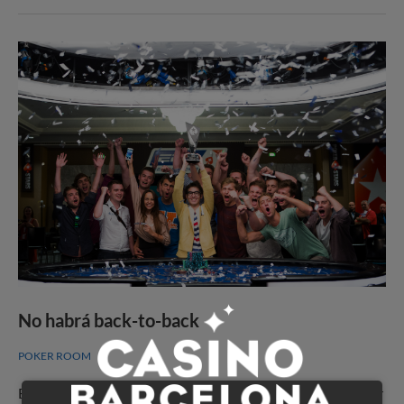
No habrá back-to-back
POKER ROOM
El último campeón del Main Event del European Poker Tour