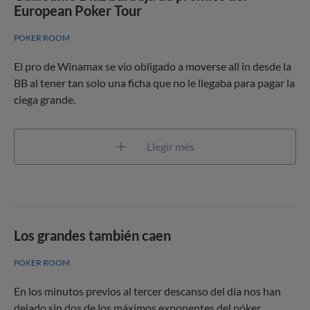
European Poker Tour
POKER ROOM
El pro de Winamax se vio obligado a moverse all in desde la
BB al tener tan solo una ficha que no le llegaba para pagar la
ciega grande.
Llegir més
Los grandes también caen
POKER ROOM
En los minutos previos al tercer descanso del día nos han
dejado sin dos de los máximos exponentes del póker