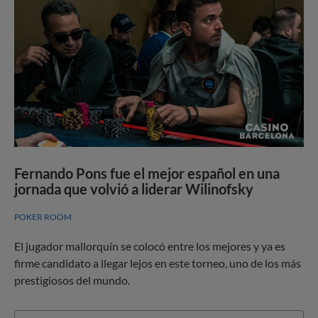
Fernando Pons fue el mejor español en una
jornada que volvió a liderar Wilinofsky
POKER ROOM
El jugador mallorquín se colocó entre los mejores y ya es
firme candidato a llegar lejos en este torneo, uno de los más
prestigiosos del mundo.