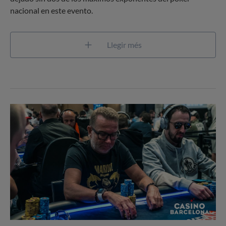
nacional en este evento.
Llegir més