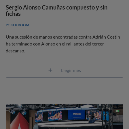
Sergio Alonso Camuñas compuesto y sin
fichas
POKER ROOM
Una sucesión de manos encontradas contra Adrián Costin
ha terminado con Alonso en el rail antes del tercer
descanso.
Llegir més