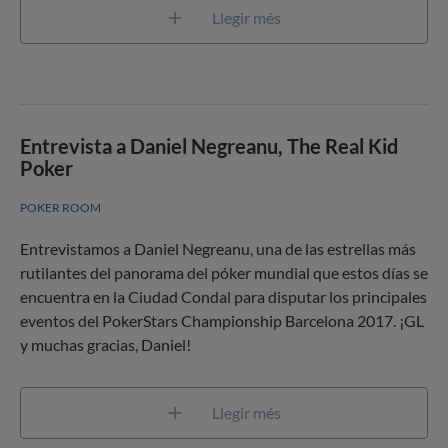
Llegir més
Entrevista a Daniel Negreanu, The Real Kid
Poker
POKER ROOM
Entrevistamos a Daniel Negreanu, una de las estrellas más
rutilantes del panorama del póker mundial que estos días se
encuentra en la Ciudad Condal para disputar los principales
eventos del PokerStars Championship Barcelona 2017. ¡GL
y muchas gracias, Daniel!
Llegir més