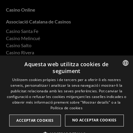
Casino Online
Associació Catalana de Casinos
Casino Santa Fe
Casino Melincué
Casino Salto
Casino Rivera
Casino Ovalle
Aquesta web utilitza cookies de
seguiment
ENGLISH
Utilitzem cookies pròpies i de tercers per a oferir-li els nostres
serveis, personalitzar i analitzar la seva navegació i mostrar-li la
SPANISH
Política de privacitat
publicitat relacionada amb les seves preferències. Pot canviar la
configuració o refusar les cookies mitjançant les caselles indicades o
CATALAN
Cookies
obtenir més informació prement sobre "Mostrar detalls" o a la
Política de cookies
FRENCH
Política de Qualitat i Medi Ambient
NO ACCEPTAR COOKIES
ACCEPTAR COOKIES