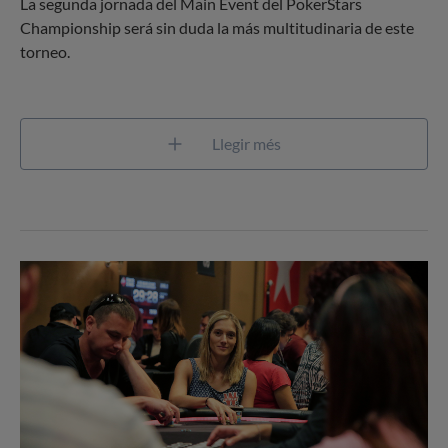
La segunda jornada del Main Event del PokerStars
Championship será sin duda la más multitudinaria de este
torneo.
Llegir més