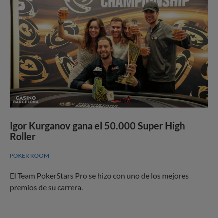
Igor Kurganov gana el 50.000 Super High
Roller
POKER ROOM
El Team PokerStars Pro se hizo con uno de los mejores
premios de su carrera.