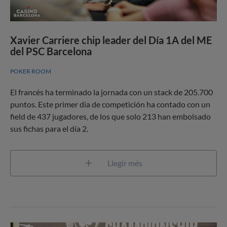
Xavier Carriere chip leader del Día 1A del ME
del PSC Barcelona
POKER ROOM
El francés ha terminado la jornada con un stack de 205.700
puntos. Este primer dia de competición ha contado con un
field de 437 jugadores, de los que solo 213 han embolsado
sus fichas para el día 2.
Llegir més