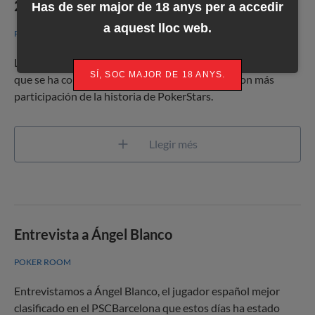
2017
Has de ser major de 18 anys per a accedir
a aquest lloc web.
POKER ROOM
La última jornada sirvió para conocer el rostro del jugador
SÍ, SOC MAJOR DE 18 ANYS.
que se ha convertido en el ganador del torneo con más
participación de la historia de PokerStars.
Llegir més
Entrevista a Ángel Blanco
POKER ROOM
Entrevistamos a Ángel Blanco, el jugador español mejor
clasificado en el PSCBarcelona que estos días ha estado