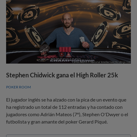
Stephen Chidwick gana el High Roller 25k
POKER ROOM
El jugador inglés se ha alzado con la pica de un evento que
ha registrado un total de 112 entradas y ha contado con
jugadores como Adrián Mateos (7º), Stephen O'Dwyer o el
futbolista y gran amante del poker Gerard Piqué.