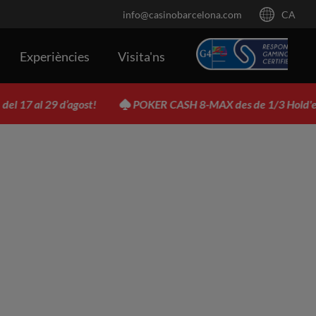
info@casinobarcelona.com
CA
Experiències
Visita'ns
9 d’agost!
POKER CASH 8-MAX des de 1/3 Hold'em i 2/2 O