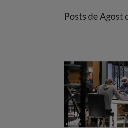
Posts de Agost