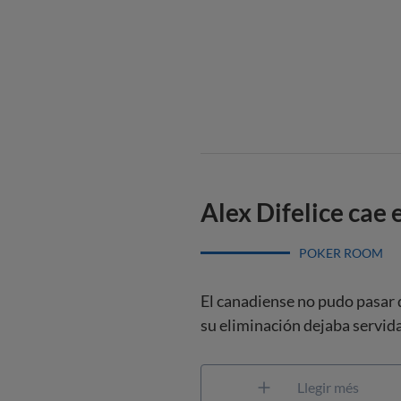
Alex Difelice cae e
POKER ROOM
El canadiense no pudo pasar d
su eliminación dejaba servida 
Llegir més