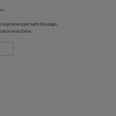
OM
de la primera jornada de juego
acia la victoria.