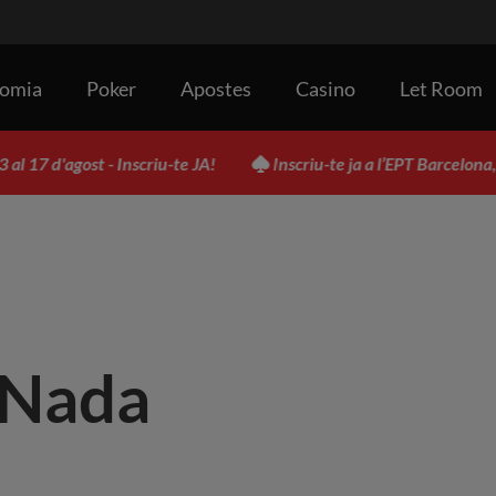
nomia
Poker
Apostes
Casino
Let Room
st - Inscriu-te JA!
Inscriu-te ja a l’EPT Barcelona, del 17 al 2
 Nada