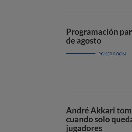
Programación par
de agosto
POKER ROOM
André Akkari tom
cuando solo qued
jugadores