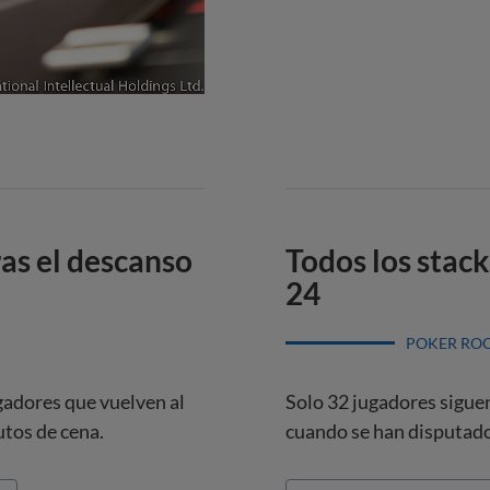
ras el descanso
Todos los stack
24
POKER RO
ugadores que vuelven al
Solo 32 jugadores siguen 
utos de cena.
cuando se han disputado 