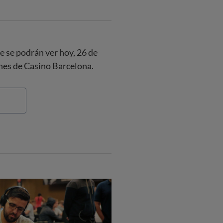
e se podrán ver hoy, 26 de
ones de Casino Barcelona.