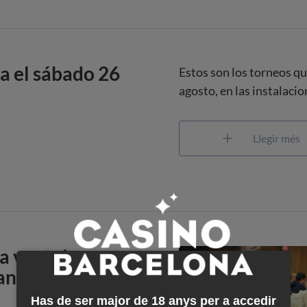
a el sábado 26
Estos son los torneos qu
agosto, en las instalaci
Llegir més
a ventaja
an 16
Has de ser major de 18 anys per a accedir