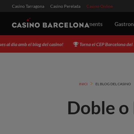
Casino Tarragona
Casino Perelada
Casino Online
Esdeveniments
Gastro
b el blog del casino!
Torna el CEP Barcelona del 3 al 17 d'ago
INICI
EL BLOG DEL CASINO
Doble o