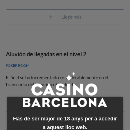
Llegir més
Aluvión de llegadas en el nivel 2
POKER ROOM
El field se ha incrementado considerablemente en el
transcurso del segundo nivel del día.
Llegir més
Has de ser major de 18 anys per a accedir
a aquest lloc web.