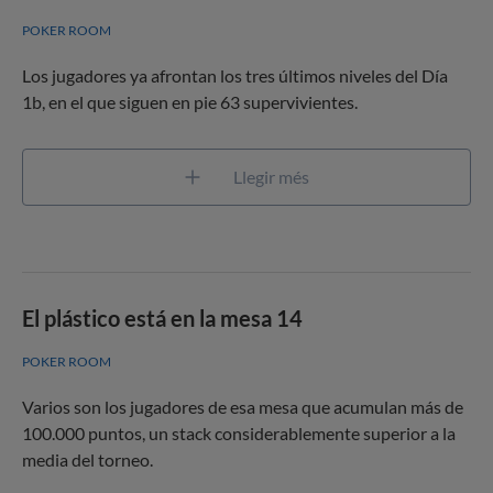
POKER ROOM
Los jugadores ya afrontan los tres últimos niveles del Día
1b, en el que siguen en pie 63 supervivientes.
Llegir més
El plástico está en la mesa 14
POKER ROOM
Varios son los jugadores de esa mesa que acumulan más de
100.000 puntos, un stack considerablemente superior a la
media del torneo.