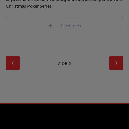
Christmas Poker Series.
Llegir més
7
de
9