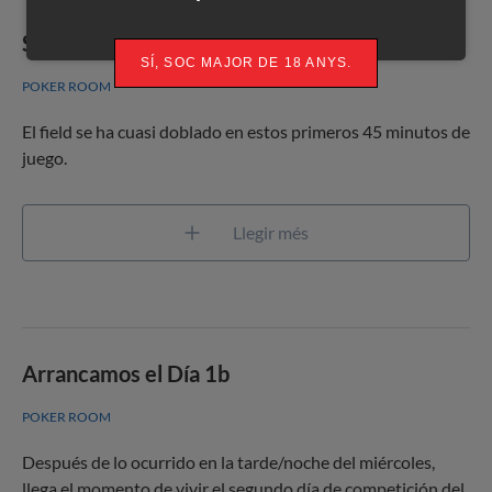
Superado el primer nivel del Día 1b
SÍ, SOC MAJOR DE 18 ANYS.
POKER ROOM
El field se ha cuasi doblado en estos primeros 45 minutos de
juego.
Llegir més
Arrancamos el Día 1b
POKER ROOM
Después de lo ocurrido en la tarde/noche del miércoles,
llega el momento de vivir el segundo día de competición del