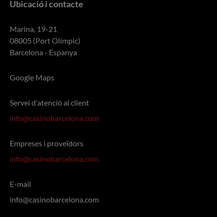
Ubicació i contacte
Marina, 19-21
08005 (Port Olímpic)
Barcelona - Espanya
Google Maps
Servei d'atenció al client
info@casinobarcelona.com
Empreses i proveïdors
info@casinobarcelona.com
E-mail
info@casinobarcelona.com