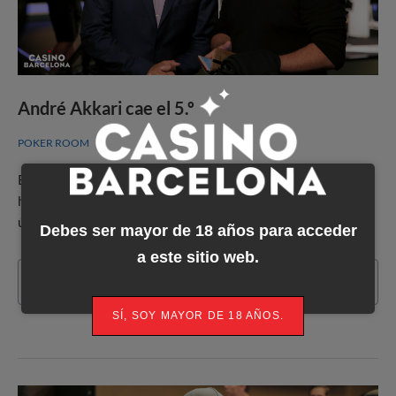
André Akkari cae el 5.º
POKER ROOM
El Team PokerStars Pro no pudo superar esa posición tras
haber dominado el torneo durante buena parte de los
últimos días de competición.
Debes ser mayor de 18 años para acceder
a este sitio web.
Leer más
SÍ, SOY MAYOR DE 18 AÑOS.