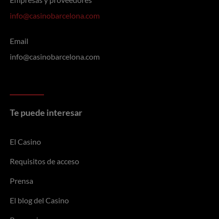
info@casinobarcelona.com
Email
info@casinobarcelona.com
Te puede interesar
El Casino
Requisitos de acceso
Prensa
El blog del Casino