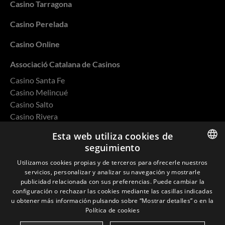
Casino Tarragona
Casino Perelada
Casino Online
Associació Catalana de Casinos
Casino Santa Fe
Casino Melincué
Casino Salto
Casino Rivera
Casino Ovalle
Esta web utiliza cookies de
seguimiento
ENGLISH
Utilizamos cookies propias y de terceros para ofrecerle nuestros
servicios, personalizar y analizar su navegación y mostrarle
SPANISH
Política de privacidad
publicidad relacionada con sus preferencias. Puede cambiar la
configuración o rechazar las cookies mediante las casillas indicadas
CATALAN
Cookies
u obtener más información pulsando sobre “Mostrar detalles” o en la
Política de cookies
FRENCH
Política de Calidad y Medio Ambiente