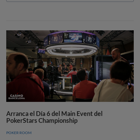
Arranca el Día 6 del Main Event del
PokerStars Championship
POKER ROOM