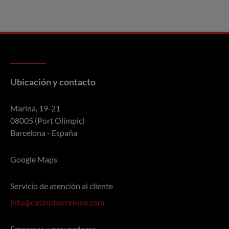
Ubicación y contacto
Marina, 19-21
08005 (Port Olímpic)
Barcelona - España
Google Maps
Servicio de atención al cliente
info@casinobarcelona.com
Empresas y proveedores