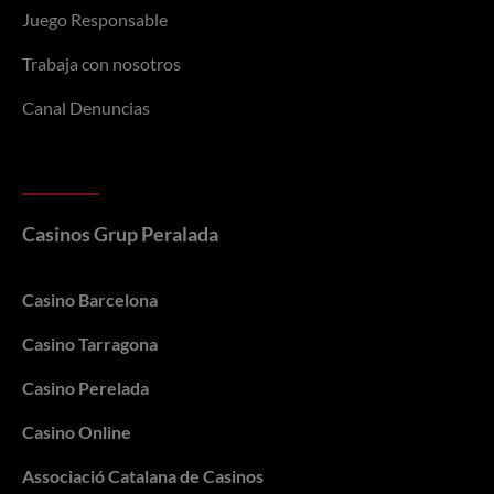
Juego Responsable
Trabaja con nosotros
Canal Denuncias
Casinos Grup Peralada
Casino Barcelona
Casino Tarragona
Casino Perelada
Casino Online
Associació Catalana de Casinos