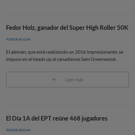
Fedor Holz, ganador del Super High Roller 50K
POKER ROOM
El alemán, que está realizando un 2016 impresionante, se
impuso en el heads up al canadiense Sam Greenwood.
Leer más
El Día 1A del EPT reúne 468 jugadores
POKER ROOM