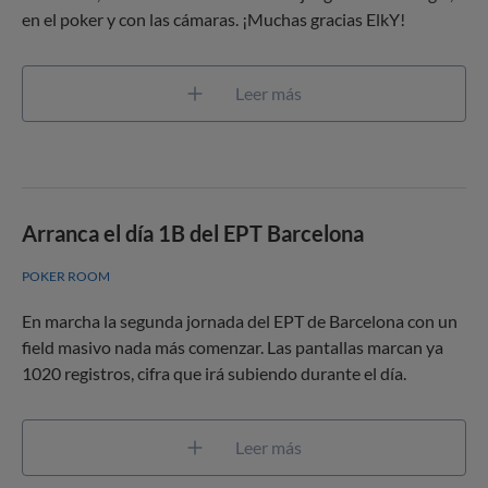
en el poker y con las cámaras. ¡Muchas gracias ElkY!
Leer más
Arranca el día 1B del EPT Barcelona
POKER ROOM
En marcha la segunda jornada del EPT de Barcelona con un
field masivo nada más comenzar. Las pantallas marcan ya
1020 registros, cifra que irá subiendo durante el día.
Leer más