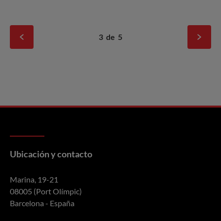
3
de
5
Ubicación y contacto
Marina, 19-21
08005 (Port Olímpic)
Barcelona - España